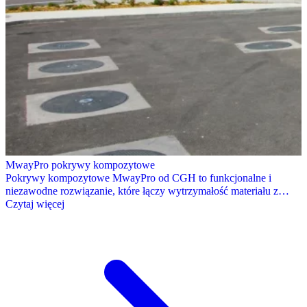
MwayPro pokrywy kompozytowe
Pokrywy kompozytowe MwayPro od CGH to funkcjonalne i
niezawodne rozwiązanie, które łączy wytrzymałość materiału z…
Czytaj więcej