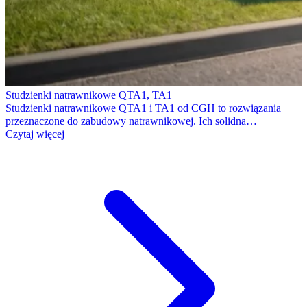
Studzienki natrawnikowe QTA1, TA1
Studzienki natrawnikowe QTA1 i TA1 od CGH to rozwiązania
przeznaczone do zabudowy natrawnikowej. Ich solidna…
Czytaj więcej